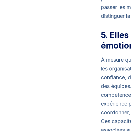
passer les m
distinguer l
5. Elle
émotion
À mesure que
les organis
confiance, d
des équipes
compétences 
expérience p
coordonner, é
Ces capacité
associées au 