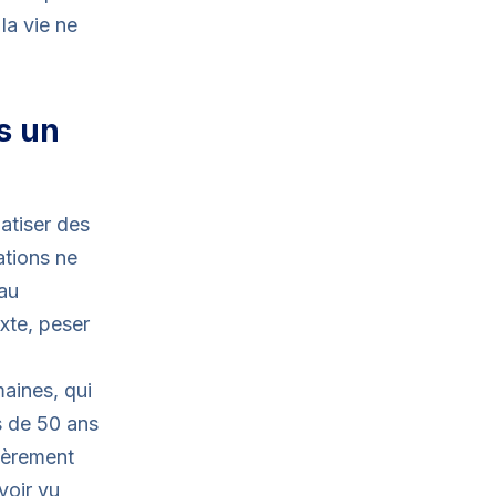
la vie ne
s un
atiser des
ations ne
 au
xte, peser
aines, qui
s de 50 ans
ièrement
voir vu