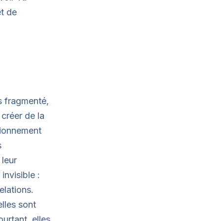
t de
s fragmenté,
créer de la
tionnement
s
leur
invisible :
elations.
lles sont
ourtant, elles