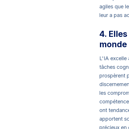
agiles que l
leur a pas ac
4. Elle
monde 
L'IA excelle
tâches cogni
prospèrent p
discernement
les compromi
compétences
ont tendance
apportent so
précieux en 