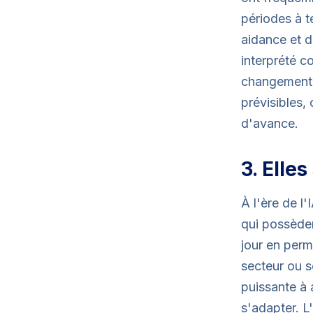
périodes à t
aidance et d
interprété co
changement.
prévisibles, 
d'avance.
3. Elle
À l'ère de l'
qui possèden
jour en per
secteur ou s
puissante à 
s'adapter. L