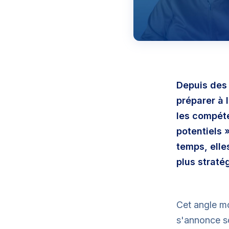
Depuis des 
préparer à 
les compéte
potentiels 
temps, elle
plus straté
Cet angle mo
s'annonce so