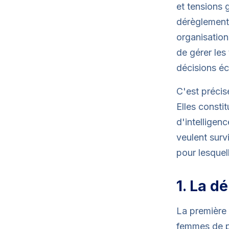
et tensions 
dérèglement 
organisation
de gérer les
décisions éc
C'est précis
Elles consti
d'intelligenc
veulent surv
pour lesquel
1. La d
La première 
femmes de pl