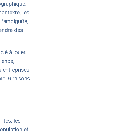
ographique,
contexte, les
l'ambiguïté,
rendre des
lé à jouer.
lience,
s entreprises
ici 9 raisons
ntes, les
opulation et,