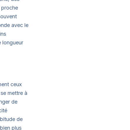
e proche
souvent
fonde avec le
ins
ne longueur
ement ceux
se mettre à
nger de
ité
abitude de
 bien plus