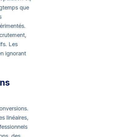
ongtemps que
s
périmentés.
ecrutement,
ifs. Les
en ignorant
ons
onversions.
s linéaires,
ofessionnels
ions, des