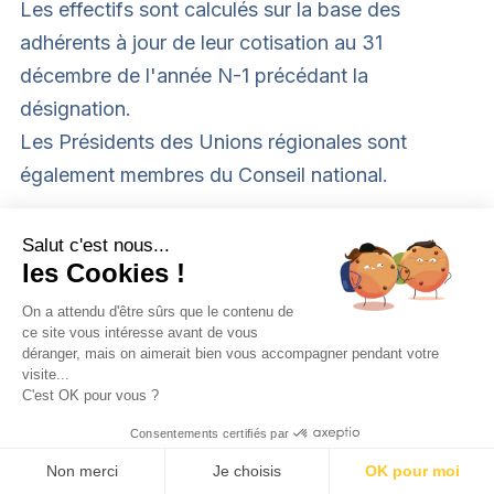
Les effectifs sont calculés sur la base des
adhérents à jour de leur cotisation au 31
décembre de l'année N-1 précédant la
désignation.
Les Présidents des Unions régionales sont
également membres du Conseil national.
Article 17 – Délégués au Conseil national
Salut c'est nous...
les Cookies !
Les délégués au Conseil national autres que les
Président qui sont délégués de droit, sont
On a attendu d'être sûrs que le contenu de
ce site vous intéresse avant de vous
désignés ou confirmés au premier trimestre de
déranger, mais on aimerait bien vous accompagner pendant votre
chaque année par les bureaux des groupes
visite...
C'est OK pour vous ?
locaux parmi les membres du groupe exerçant ou
Consentements certifiés par
ayant exercé des responsabilités au sein de ces
Non merci
Je choisis
OK pour moi
groupes (Co-Président, Trésorier, membre du