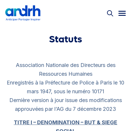
Nos offres
Bienvenue !
Nos offres
Événements
Pas encore adhérent ?
Rejoignez la 1ère
Réseau ANDRH
communauté RH
Actualités
Statuts
Instances nationales
Offre découverte
Équipe des permanents
Partenaires
L'Université
Association Nationale des Directeurs des
Ressources Humaines
Grand Prix ANDRH
Enregistrés à la Préfecture de Police à Paris le 10
mars 1947, sous le numéro 10171
Le magazine
Dernière version à jour issue des modifications
Replay
approuvées par l’AG du 7 décembre 2023
Connexion
Mémos
TITRE I – DENOMINATION – BUT & SIEGE
#JeunesProsRH