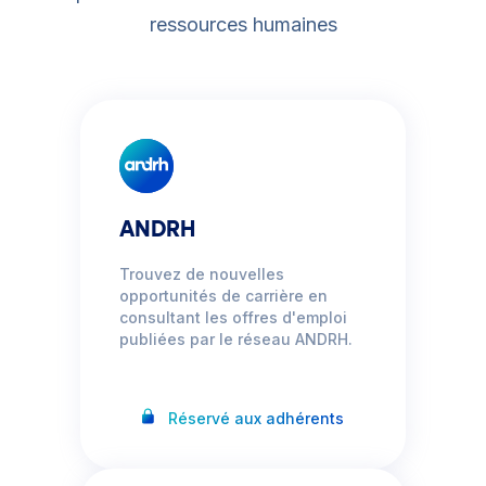
Mot de passe oublié ?
Carrière RH
ressources humaines
Tout inclus
Sans engagement, offre limitée aux RH de + 30 ans en activité.
Fin d'adhésion au 31/12/2026
Connexion
Adhérer
J'adhère
Déjà un compte ?
Se connecter
ANDRH
Trouvez de nouvelles
Contacter l’assistance
•
Conditions d’utilisation
•
opportunités de carrière en
consultant les offres d'emploi
Politique de confidentalité
•
Statuts
publiées par le réseau ANDRH.
Réservé aux adhérents