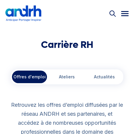
Nos offres
Bienvenue !
Réservé aux adhérents
Nos offres
Événements
Rejoignez-nous dès
Pas encore adhérent ?
Rejoignez la 1ère
Réseau ANDRH
maintenant
communauté RH
Actualités
Instances nationales
Carrière RH
Offre découverte
Équipe des permanents
Offre découverte :
Partenaires
L'Université
Accès aux événements
Offres d'emploi
Ateliers
Actualités
Grand Prix ANDRH
Infos accessibles 24/7
Groupe WhatsApp local
Le magazine
Accès à tous les outils
Retrouvez les offres d’emploi diffusées par le
Replay
Co-construire les RH de demain
réseau ANDRH et ses partenaires, et
Connexion
199
Mémos
accédez à de nombreuses opportunités
#JeunesProsRH
€
professionnelles dans le domaine des