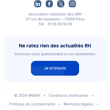
Association nationale des DRH
37 rue de Caumartin – 75009 Paris
Tél. : 01 56 88 18 28
Ne ratez rien des actualités RH
Inscrivez-vous gratuitement à nos newsletters
Je m'inscris
Salut c'est nous...
les Cookies !
On a attendu d'être sûrs que le contenu de
ce site vous intéresse avant de vous
déranger, mais on aimerait bien vous accompagner pendant votre
© 2026 ANDRH
•
Conditions d’utilisation
•
visite...
C'est OK pour vous ?
Politique de confidentalité
•
Mentions légales
•