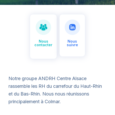
Mot de passe oublié ?
Carrière RH
Tout inclus
Sans engagement, offre limitée aux RH de + 30 ans en activité.
Fin d'adhésion au 31/12/2026
Connexion
Adhérer
J'adhère
Nous
Nous
contacter
suivre
Déjà un compte ?
Se connecter
Contacter l’assistance
•
Conditions d’utilisation
•
Politique de confidentalité
•
Statuts
Notre groupe ANDRH Centre Alsace
rassemble les RH du carrefour du Haut-Rhin
et du Bas-Rhin. Nous nous réunissons
principalement à Colmar.