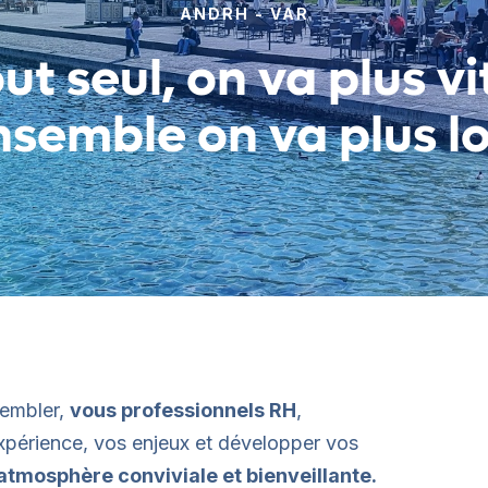
ANDRH - VAR
ut seul, on va plus vi
nsemble on va plus lo
sembler,
vous professionnels RH
,
xpérience, vos enjeux et développer vos
atmosphère conviviale et bienveillante.