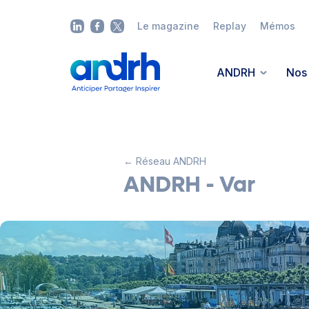
Le magazine
Replay
Mémos
Hors-série Provenc
ANDRH
Nos 
Côte d'Azur - 2
Lire
← Réseau ANDRH
ANDRH - Var