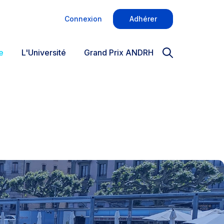
re
Connexion
Adhérer
 ans
ion
e
L'Université
Grand Prix ANDRH