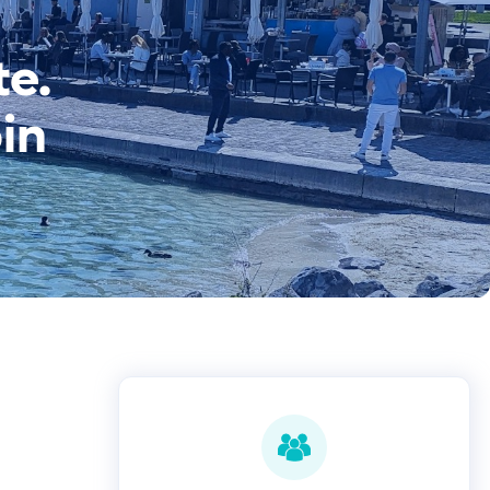
te.
in