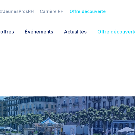
Tout inclus
Groupe WhatsApp local
Sans engagement, off
#JeunesProsRH
Carrière RH
Offre découverte
limitée aux RH de + 30
Accès à tous les outils
en activité. Fin d'adhés
au 31/12/2026
e Alpes
Co-construire les RH de demain
offres
Événements
Actualités
Offre découvert
026
Connexion
J'adhère
Mot de passe oublié ?
Déjà un compte ?
Se connecter