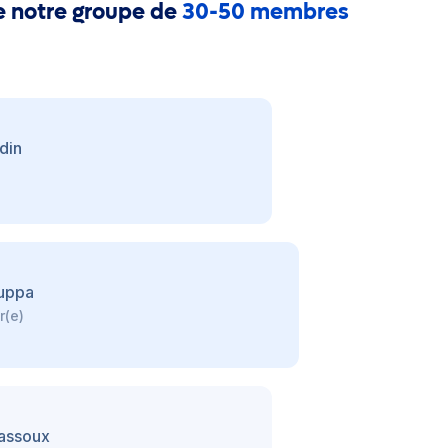
e notre groupe de
30-50 membres
din
)
uppa
r(e)
assoux