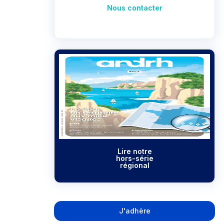
Nous contacter
Lire notre
hors-série
régional
J'adhère