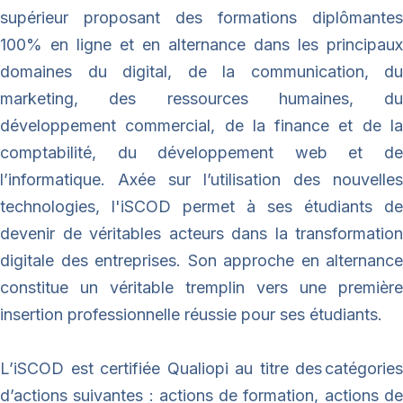
Mot de passe oublié ?
supérieur proposant des formations diplômantes
Carrière RH
100% en ligne et en alternance dans les principaux
domaines du digital, de la communication, du
Connexion
Adhérer
marketing, des ressources humaines, du
développement commercial, de la finance et de la
comptabilité, du développement web et de
l’informatique. Axée sur l’utilisation des nouvelles
technologies, l'iSCOD permet à ses étudiants de
devenir de véritables acteurs dans la transformation
Contacter l’assistance
•
Conditions d’utilisation
•
digitale des entreprises. Son approche en alternance
Politique de confidentalité
•
Statuts
constitue un véritable tremplin vers une première
insertion professionnelle réussie pour ses étudiants.
L’iSCOD est certifiée Qualiopi au titre des catégories
d’actions suivantes : actions de formation, actions de