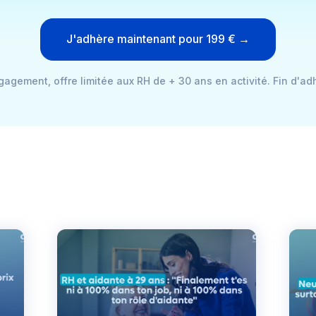
J'adhère maintenant pour 199 € →
agement, offre limitée aux RH de + 30 ans en activité. Fin d'ad