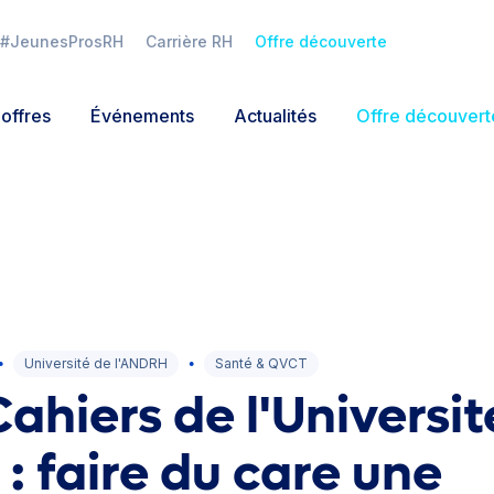
#JeunesProsRH
Carrière RH
Offre découverte
offres
Événements
Actualités
Offre découvert
Connexion
Mot de passe oublié ?
Université de l'ANDRH
Santé & QVCT
●
●
Cahiers de l'Universit
 : faire du care une