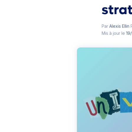
stra
Par
Alexis Ellin
P
Mis à jour le
19/