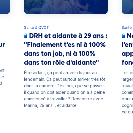
Santé & QVCT
Santé
DRH et aidante à 29 ans :
Ne
ur
"Finalement t'es ni à 100%
l’e
dans ton job, ni à 100%
app
dans ton rôle d'aidante"
fon
ent
Être aidant, ça peut arriver du jour au
Les p
que
lendemain. Ça peut surtout arriver très tôt
large
ct
dans la carrière. Dès lors, que se passe-t-
travai
il quand on doit aider quand on a à peine
comme
e
commencé à travailler ? Rencontre avec
pour 
a
Marina, 29 ans… et aidante.
cogni
ce qu
neuro
tous l