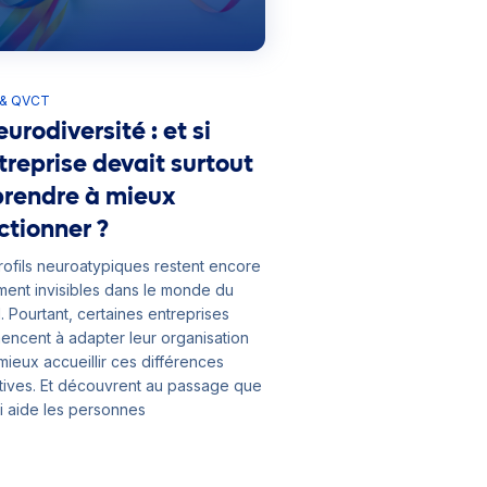
 & QVCT
urodiversité : et si
ntreprise devait surtout
rendre à mieux
ctionner ?
rofils neuroatypiques restent encore
ment invisibles dans le monde du
l. Pourtant, certaines entreprises
ncent à adapter leur organisation
mieux accueillir ces différences
tives. Et découvrent au passage que
i aide les personnes
divergentes bénéficie souvent à
es salariés.