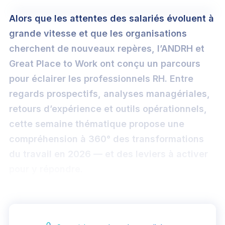
Mot de passe oublié ?
Carrière RH
Alors que les attentes des salariés évoluent à
grande vitesse et que les organisations
cherchent de nouveaux repères, l’ANDRH et
Connexion
Adhérer
Great Place to Work ont conçu un parcours
pour éclairer les professionnels RH. Entre
regards prospectifs, analyses managériales,
retours d’expérience et outils opérationnels,
cette semaine thématique propose une
Contacter l’assistance
•
Conditions d’utilisation
•
compréhension à 360° des transformations
Politique de confidentalité
•
Statuts
du travail en 2026 — et des leviers à activer
pour y répondre.