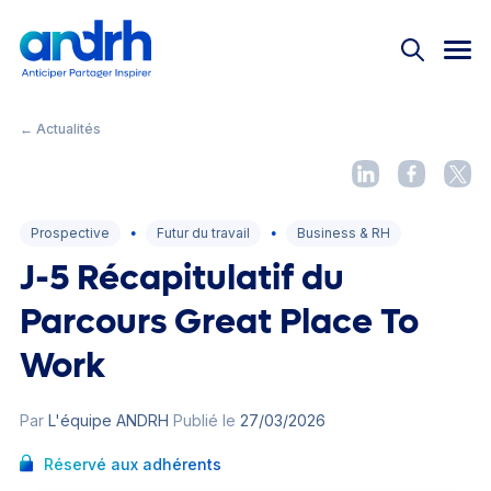
Nos offres
Bienvenue !
Nos offres
Événements
Pas encore adhérent ?
Rejoignez la 1ère
Réseau ANDRH
communauté RH
Actualités
← Actualités
Instances nationales
Offre découverte
Équipe des permanents
Prospective
Futur du travail
Business & RH
Partenaires
L'Université
●
●
J-5 Récapitulatif du
Grand Prix ANDRH
Parcours Great Place To
Work
Le magazine
Replay
Connexion
Par
L'équipe ANDRH
Publié le
27/03/2026
Mémos
Réservé aux adhérents
#JeunesProsRH