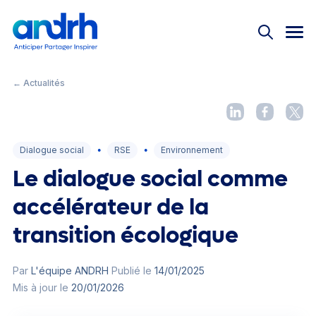
Nos offres
Bienvenue !
Nos offres
Événements
Pas encore adhérent ?
Rejoignez la 1ère
Réseau ANDRH
communauté RH
Actualités
← Actualités
Instances nationales
Offre découverte
Équipe des permanents
Dialogue social
RSE
Environnement
Partenaires
L'Université
●
●
Le dialogue social comme
Grand Prix ANDRH
accélérateur de la
transition écologique
Le magazine
Replay
Connexion
Par
L'équipe ANDRH
Publié le
14/01/2025
Mémos
Mis à jour le
20/01/2026
#JeunesProsRH