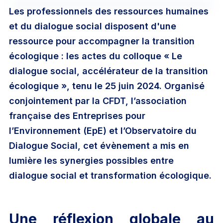
Mot de passe oublié ?
Les professionnels des ressources humaines
Carrière RH
et du dialogue social disposent d'une
ressource pour accompagner la transition
Connexion
Adhérer
écologique : les actes du colloque « Le
dialogue social, accélérateur de la transition
écologique », tenu le 25 juin 2024. Organisé
conjointement par la CFDT, l’association
française des Entreprises pour
l’Environnement (EpE) et l’Observatoire du
Contacter l’assistance
•
Conditions d’utilisation
•
Dialogue Social, cet évènement a mis en
Politique de confidentalité
•
Statuts
lumière les synergies possibles entre
dialogue social et transformation écologique.
Une réflexion globale au