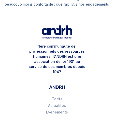
beaucoup moins confortable : que fait l’IA à nos engagements
RSE ? Par Pierre Monclos, conférencier et formateur RH & IA,
ambassadeur de l’ANDRH sur l'IA pour les RH.
1ère communauté de
professionnels des ressources
humaines, l’ANDRH est une
association de loi 1901 au
service de ses membres depuis
1947
ANDRH
Tarifs
Actualités
Événements