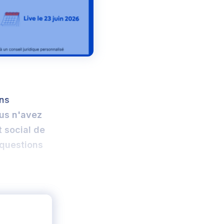
ons
ous n'avez
t social de
questions