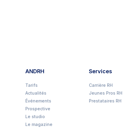
réflexes à adopter ? Tour d'horizon des
principales règles à connaître.
ANDRH
Services
Tarifs
Carrière RH
Actualités
Jeunes Pros RH
Événements
Prestataires RH
Prospective
Le studio
Le magazine