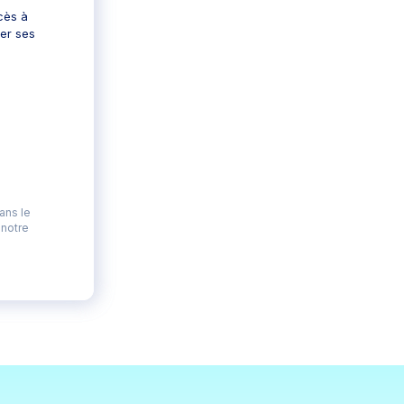
cès à
ter ses
ans le
 notre