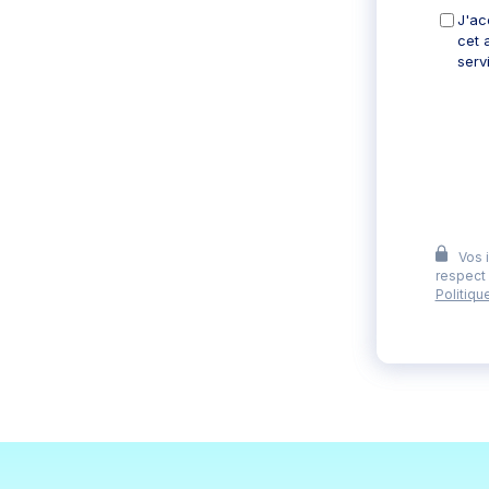
J'ac
cet 
serv
Vos 
respect 
Politiqu