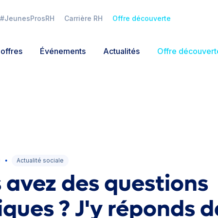
#JeunesProsRH
Carrière RH
Offre découverte
offres
Événements
Actualités
Offre découvert
Connexion
Mot de passe oublié ?
Actualité sociale
●
 avez des questions
diques ? J'y réponds 