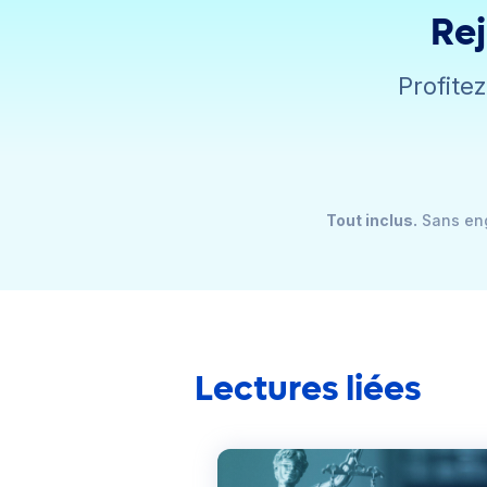
Rej
Profite
Tout inclus.
Sans eng
Lectures liées