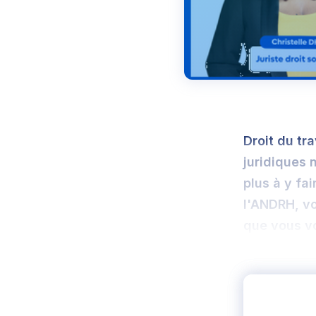
Droit du tr
juridiques 
plus à y fai
l'ANDRH, v
que vous v