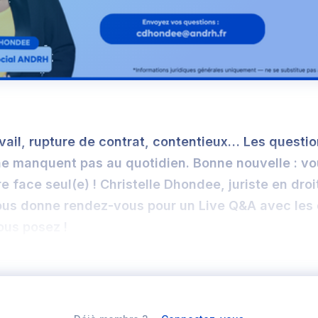
avail, rupture de contrat, contentieux… Les questi
ne manquent pas au quotidien. Bonne nouvelle : v
re face seul(e) ! Christelle Dhondee, juriste en droi
ous donne rendez-vous pour un Live Q&A avec les 
ous posez !