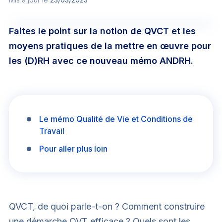
Mot de passe ou
Carrière RH
Faites le point sur la notion de QVCT et les
moyens pratiques de la mettre en œuvre pour
Connexion
les (D)RH avec ce nouveau mémo ANDRH.
Le mémo Qualité de Vie et Conditions de
Contacter l’assistance
•
Condi
Travail
Politique de confidentali
Pour aller plus loin
QVCT, de quoi parle-t-on ? Comment construire
une démarche QVT efficace ? Quels sont les