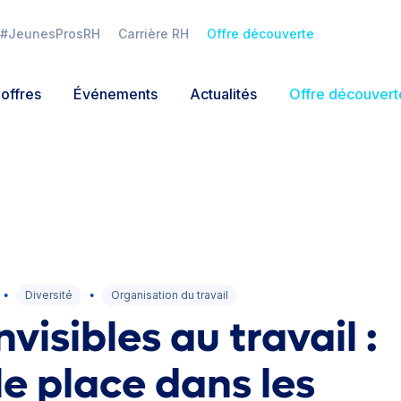
#JeunesProsRH
Carrière RH
Offre découverte
offres
Événements
Actualités
Offre découvert
Connexion
Mot de passe oublié ?
Diversité
Organisation du travail
●
●
nvisibles au travail :
le place dans les