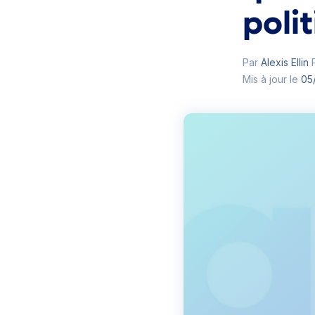
poli
Par
Alexis Ellin
P
Mis à jour le
05