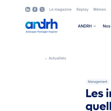
Le magazine
Replay
Mémos
ANDRH
Nos 
← Actualités
Management
Les i
quel