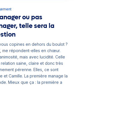
gement
nager ou pas
ager, telle sera la
stion
vous copines en dehors du boulot ?
, me répondent-elles en chœur.
animosité, mais avec lucidité. Celle
relation saine, claire et donc très
inement pérenne. Elles, ce sont
ne et Camille. La première manage la
de. Mieux que ça : la première a
 envie à la seconde de (peut-être)
enir aussi.