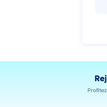
Rej
Profite