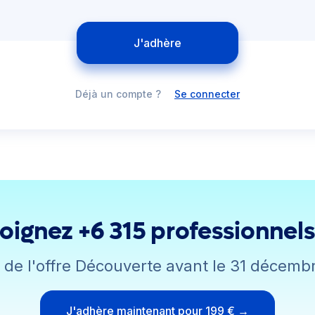
J'adhère
Déjà un compte ?
Se connecter
oignez +6 315 professionnel
z de l'offre Découverte avant le 31 décemb
J'adhère maintenant pour 199 € →