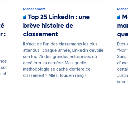
Management
Mana
Top 25 LinkedIn : une
Ma
té
brève histoire de
man
r :
classement
que
Il s’agit de l’un des classements les plus
Êtes-
attendus : chaque année, LinkedIn dévoile
“Non”
son top 25 des grandes entreprises où
Sans 
ence
accélérer sa carrière. Mais quelle
d’une 
 sur
méthodologie se cache derrière ce
certa
e et
classement ? Allez, tous en rang !
Justi
secon
donné
le dev