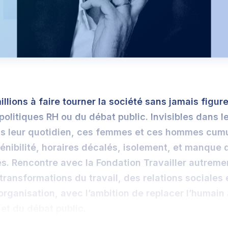
millions à faire tourner la société sans jamais figur
politiques RH ou du débat public. Invisibles dans le
 leur quotidien, ces femmes et ces hommes cum
pénibilité, horaires décalés, isolement, et manque 
s. Rencontre avec la Fondation Travailler autreme
 transformations du travail, des relations sociales 
rganisation, avec l’ambition de replacer l’humain
 et du débat public.