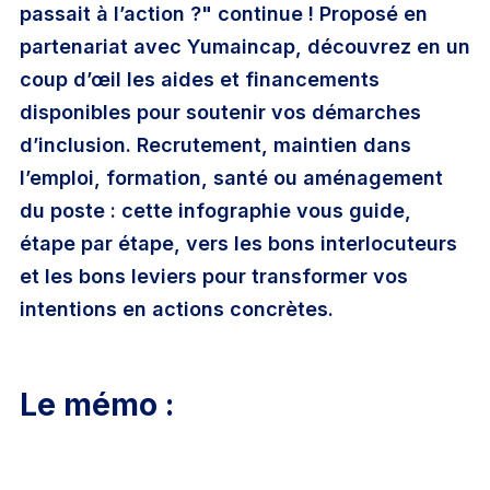
Mot de passe oublié ?
passait à l’action ?" continue ! Proposé en
Carrière RH
partenariat avec Yumaincap, découvrez en un
coup d’œil les aides et financements
disponibles pour soutenir vos démarches
Connexion
Adhérer
d’inclusion. Recrutement, maintien dans
l’emploi, formation, santé ou aménagement
du poste : cette infographie vous guide,
étape par étape, vers les bons interlocuteurs
et les bons leviers pour transformer vos
Contacter l’assistance
•
Conditions d’utilisation
•
intentions en actions concrètes.
Politique de confidentalité
•
Statuts
Le mémo :