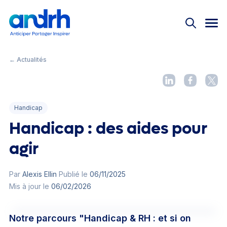
Nos offres
Bienvenue !
Nos offres
Événements
Pas encore adhérent ?
Rejoignez la 1ère
Réseau ANDRH
communauté RH
Actualités
← Actualités
Instances nationales
Offre découverte
Équipe des permanents
Handicap
Partenaires
L'Université
Handicap : des aides pour
Grand Prix ANDRH
agir
Le magazine
Par
Alexis Ellin
Publié le
06/11/2025
Replay
Mis à jour le
06/02/2026
Connexion
Mémos
Notre parcours "Handicap & RH : et si on
#JeunesProsRH