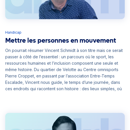
Handicap
Mettre les personnes en mouvement
On pourrait résumer Vincent Schmidt à son titre mais ce serait
passer à côté de l’essentiel : un parcours où le sport, les
ressources humaines et l’inclusion composent une seule et
même histoire. Du quartier de Velotte au Centre omnisports
Pierre Croppet, en passant par l’association Entre-Temps
Escalade, Vincent nous guide, le temps d’une journée, dans
ces endroits qui racontent son histoire : des lieux simples, où
se construit sa vision de l’insertion. Adhérent de l’ANDRH
depuis 2008, sa trajectoire dessine une feuille de route
singulière, où chaque étape porte la même conviction :
l’inclusion n’avance jamais seule, elle se construit en
mouvement, avec les autres.